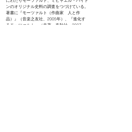
にわたりモーツァルト、ミヒャエル・ハイド
ンのオリジナル史料の調査をつづけている。
著書に『モーツァルト（作曲家　人と作
品）』（音楽之友社、
2005
年）、『進化す
るモーツァルト』（共著、春秋社、
2007
年）、論文に「モーツァルト《リンツ交響
曲》のオリジナル楽譜をめぐって」（『フィ
ルハーモニー』
2007
年）、「モーツァルト
《ト短調交響曲》
K.550
の
“Corrupt 
Passage”
再考」（『新モーツァルティアー
ナ』音楽之友社、
2011
年）、「モーツァル
ト《クラヴィーア協奏曲
ニ長調》
K.175+382
の史料批判的研究」（『芸術学』
2020
年）などがある。
Copyright © 2023
Michael Haydn Project All Rights Reserved.
※ 当WEBサイ
トの画像、動画等の無断転載および無断使用はご遠慮くださ