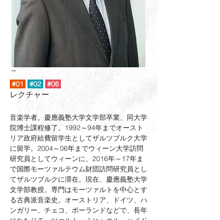
ー
#01
#02
#06
レクチャー
音楽学者。慶應義塾大学文学部卒業、同大学
院博士課程修了。
1992
～
94
年までオースト
リア政府給費留学生としてザルツブルク大学
に留学。
2004
～
06
年までウィーン大学訪問
研究員としてウィーンに、
2016
年～
17
年ま
で国際モーツァルテウム財団訪問研究員とし
てザルツブルクに滞在。現在、慶應義塾大学
文学部教授。専門はモーツァルトを中心とす
る古典派音楽史。オーストリア、ドイツ、ハ
ンガリー、チェコ、ポーランドなどで、長年